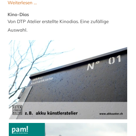
VW
Weiterlesen …
Gedichtband
Käfer
Kino-Dias
Von DTP Atelier erstellte Kinodias. Eine zufällige
Auswahl.