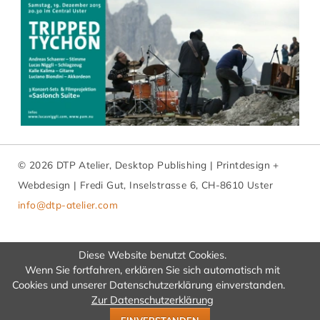
© 2026 DTP Atelier, Desktop Publishing | Printdesign +
Webdesign | Fredi Gut, Inselstrasse 6, CH-8610 Uster
info@dtp-atelier.com
Diese Website benutzt Cookies.
Wenn Sie fortfahren, erklären Sie sich automatisch mit
Navigation
Ihre Mitteilung
Suchen
Sitemap
-> Postkarten-Shop
Cookies und unserer Datenschutzerklärung einverstanden.
Zur Datenschutzerklärung
überspringen
EINVERSTANDEN