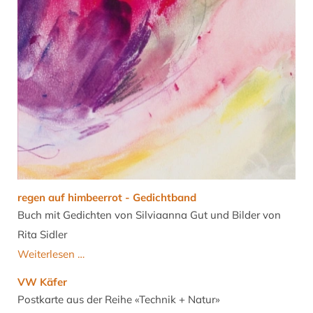
regen auf himbeerrot - Gedichtband
Buch mit Gedichten von Silviaanna Gut und Bilder von
Rita Sidler
regen
Weiterlesen …
auf
VW Käfer
himbeerrot
Postkarte aus der Reihe «Technik + Natur»
-