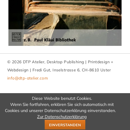
© 2026 DTP Atelier, Desktop Publishing | Printdesign +
Webdesign | Fredi Gut, Inselstrasse 6, CH-8610 Uster
info@dtp-atelier.com
Diese Website benutzt Cookies.
Wenn Sie fortfahren, erklären Sie sich automatisch mit
Navigation
Ihre Mitteilung
Suchen
Sitemap
-> Postkarten-Shop
Cookies und unserer Datenschutzerklärung einverstanden.
Zur Datenschutzerklärung
überspringen
EINVERSTANDEN