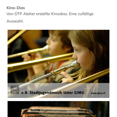
dazumal
Kino-Dias
-
Von DTP Atelier erstellte Kinodias. Eine zufällige
An
Auswahl.
der
Florastrasse
in
Oberuster
1910