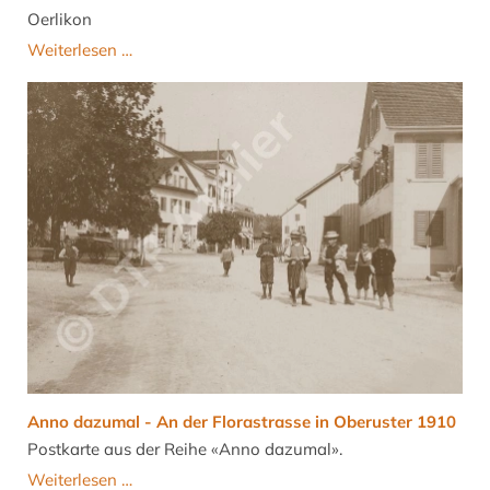
Oerlikon
Baumackerschule
Weiterlesen …
-
Jahresbericht
2021/22
Anno dazumal - An der Florastrasse in Oberuster 1910
Postkarte aus der Reihe «Anno dazumal».
Anno
Weiterlesen …