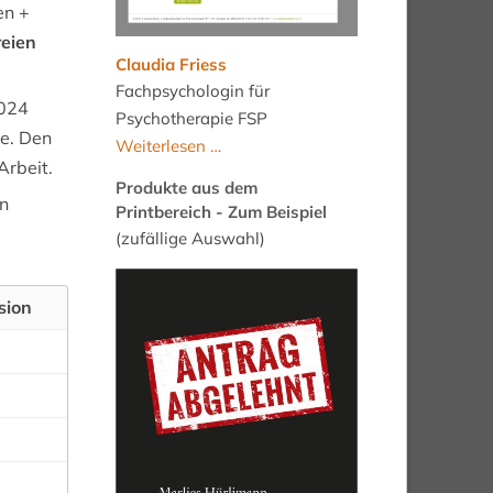
en +
reien
Claudia Friess
Fachpsychologin für
2024
Psychotherapie FSP
e. Den
Claudia
Weiterlesen …
Arbeit.
Friess
Produkte aus dem
on
Printbereich - Zum Beispiel
(zufällige Auswahl)
sion