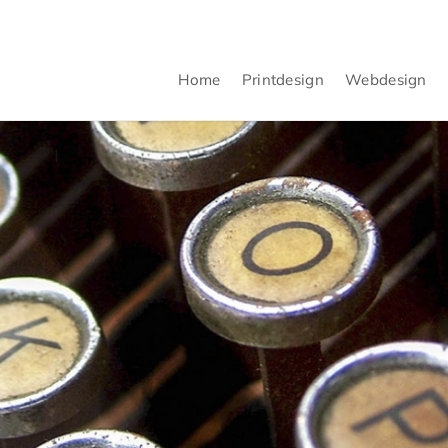
Home
Printdesign
Webdesign
Printdesign
Webdesign
Werkzeuge
Netzwerk
Printbeispiele
Webbeispiele