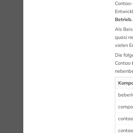
Contao-I
Entwick
Betrieb.
Als Beis
quasi n
vielen E
Die folg
Contao 
nebenbe
Kompo
beberl
compo
conta
conta