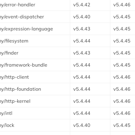
y/error-handler
v5.4.42
v5.4.46
y/event-dispatcher
v5.4.40
v5.4.45
y/expression-language
v5.4.43
v5.4.45
y/filesystem
v5.4.44
v5.4.45
y/finder
v5.4.43
v5.4.45
ny/framework-bundle
v5.4.44
v5.4.45
y/http-client
v5.4.44
v5.4.46
y/http-foundation
v5.4.44
v5.4.46
y/http-kernel
v5.4.44
v5.4.46
y/intl
v5.4.44
v5.4.46
y/lock
v5.4.40
v5.4.45