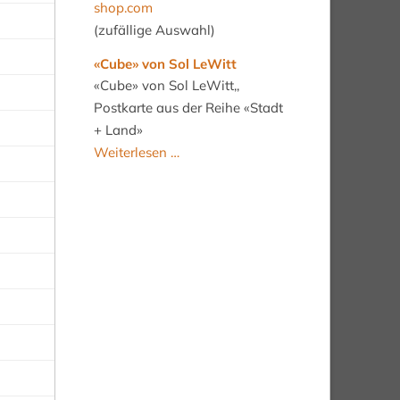
shop.com
(zufällige Auswahl)
«Cube» von Sol LeWitt
«Cube» von Sol LeWitt,,
Postkarte aus der Reihe «Stadt
+ Land»
«Cube»
Weiterlesen …
von
Sol
LeWitt