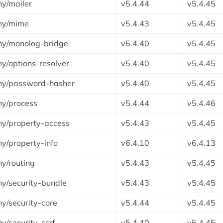
y/mailer
v5.4.44
v5.4.45
ny/mime
v5.4.43
v5.4.45
ny/monolog-bridge
v5.4.40
v5.4.45
y/options-resolver
v5.4.40
v5.4.45
ny/password-hasher
v5.4.40
v5.4.45
y/process
v5.4.44
v5.4.46
y/property-access
v5.4.43
v5.4.45
y/property-info
v6.4.10
v6.4.13
y/routing
v5.4.43
v5.4.45
y/security-bundle
v5.4.43
v5.4.45
y/security-core
v5.4.44
v5.4.45
y/security-csrf
v5.4.40
v5.4.45