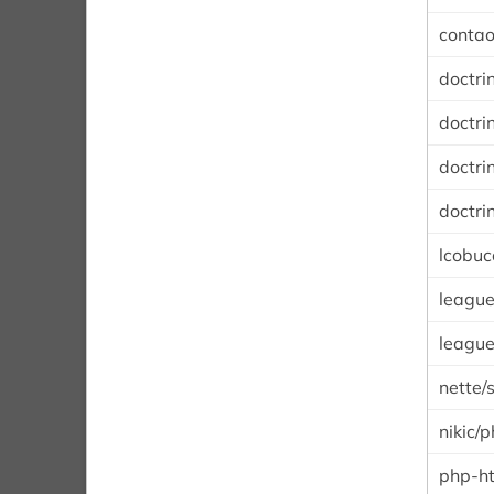
contao
doctr
doctri
doctri
doctri
lcobucc
league
league
nette/
nikic/
php-ht