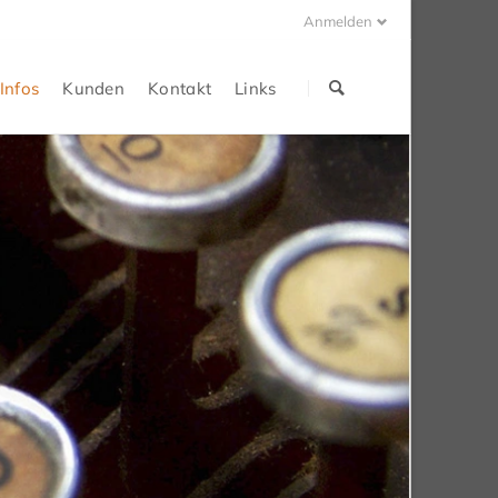
Anmelden
Navigation
überspringen
Infos
Kunden
Kontakt
Links
Portrait
Kundenliste
Adresse
Internet
Preise
Plan
Tipps
Infos + News
Kontoangaben
Nützliches
Ihre Mitteilung
Support
Ihre Anfrage
Impressum
Datenschutzerklärung