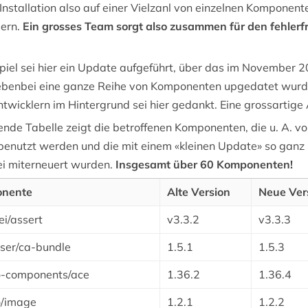
nstallation also auf einer Vielzanl von einzelnen Komponent
lern.
Ein grosses Team sorgt also zusammen für den fehlerf
piel sei hier ein Update aufgeführt, über das im November 
ebenbei eine ganze Reihe von Komponenten upgedatet wurd
ntwicklern im Hintergrund sei hier gedankt. Eine grossartige 
ende Tabelle zeigt die betroffenen Komponenten, die u. A. v
benutzt werden und die mit einem «kleinen Update» so ganz
i miterneuert wurden.
Insgesamt über 60 Komponenten!
nente
Alte Version
Neue Ver
ei/assert
v3.3.2
v3.3.3
ser/ca-bundle
1.5.1
1.5.3
o-components/ace
1.36.2
1.36.4
o/image
1.2.1
1.2.2