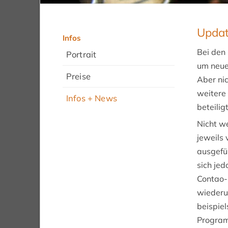
Updat
Infos
Navigation
überspringen
Bei den
Portrait
um neue
Preise
Aber nic
weitere 
Infos + News
beteiligt
Nicht w
jeweils 
ausgefüh
sich jed
Contao-
wiederum
beispie
Program