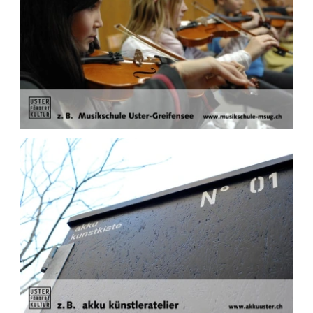
PK-
DTP-
411