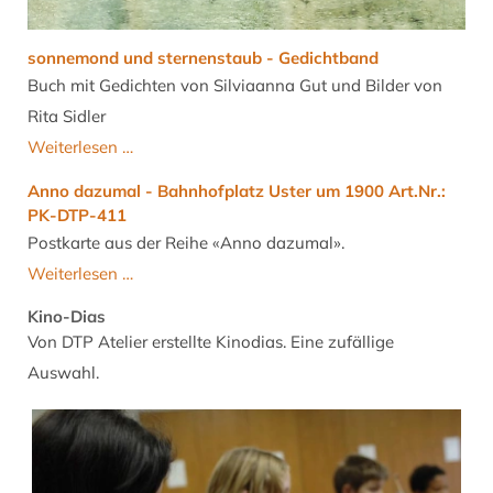
sonnemond und sternenstaub - Gedichtband
Buch mit Gedichten von Silviaanna Gut und Bilder von
Rita Sidler
sonnemond
Weiterlesen …
und
Anno dazumal - Bahnhofplatz Uster um 1900 Art.Nr.:
sternenstaub
PK-DTP-411
-
Postkarte aus der Reihe «Anno dazumal».
Gedichtband
Anno
Weiterlesen …
dazumal
Kino-Dias
-
Von DTP Atelier erstellte Kinodias. Eine zufällige
Bahnhofplatz
Auswahl.
Uster
um
1900
Art.Nr.: