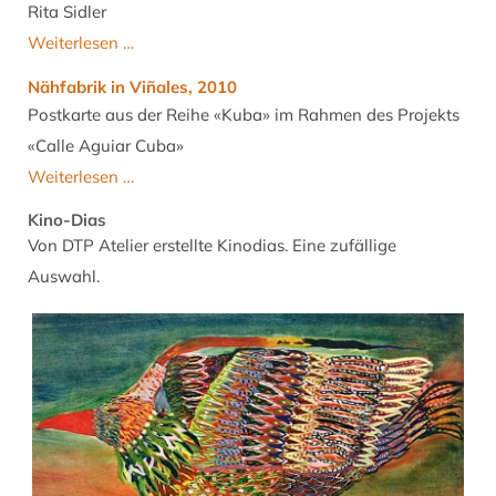
Rita Sidler
sonnemond
Weiterlesen …
und
Nähfabrik in Viñales, 2010
sternenstaub
Postkarte aus der Reihe «Kuba» im Rahmen des Projekts
-
«Calle Aguiar Cuba»
Gedichtband
Nähfabrik
Weiterlesen …
in
Kino-Dias
Viñales,
Von DTP Atelier erstellte Kinodias. Eine zufällige
2010
Auswahl.